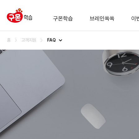
구몬학습
브레인쏙쏙
이
FAQ
홈
고객지원