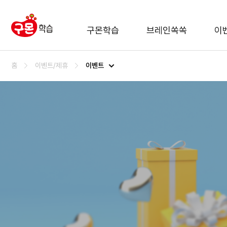
구몬학습
브레인쏙쏙
이
이벤트
홈
이벤트/제휴