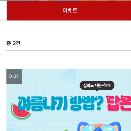
이벤트
2
건
D-24